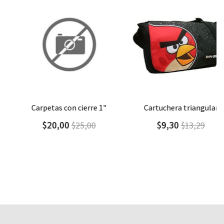
Agregar
Detalle
Agregar
Detalle
carpetas con cierre 1"
cartuchera triangular
$20,00
$9,30
$25,00
$13,29