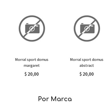
Agregar
Detalle
Agregar
Detalle
morral sport domus
morral sport domus
margaret
abstract
$ 20,00
$ 20,00
Por Marca