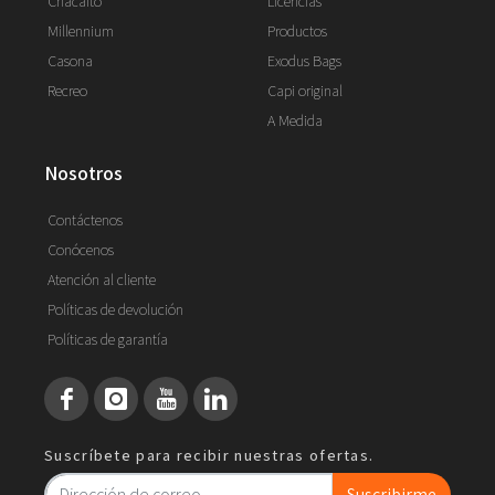
Chacaito
Licencias
Millennium
Productos
Casona
Exodus Bags
Recreo
Capi original
A Medida
nosotros
Contáctenos
Conócenos
Atención al cliente
Políticas de devolución
Políticas de garantía
Suscríbete para recibir nuestras ofertas.
Suscribirme