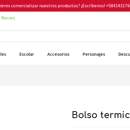
ieres comercializar nuestros productos? ¡Escríbenos!
+584143176
Recreo
les
Escolar
Accesorios
Personajes
Desc
bolso term