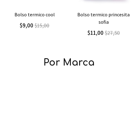
Agregar
Detalle
Agregar
Detalle
bolso termico princesita
bolso termico thomas &
sofia
friends
$11,00
$11,00
$27,50
$15,71
Por Marca