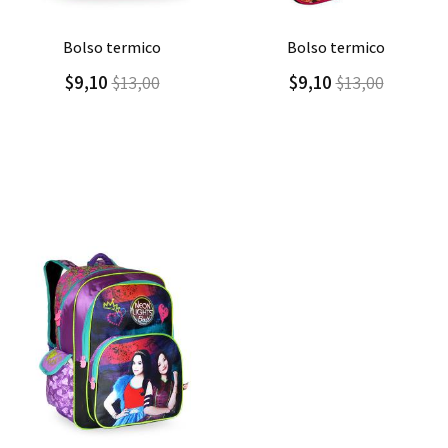
Agregar
Detalle
Agregar
Detalle
bolso termico
bolso termico cool
$9,10
$9,00
$13,00
$15,00