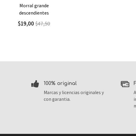
Agregar
Detalle
morral grande
descendientes
$19,00
$47,50
100% original
Marcas y licencias originales y
A
con garantia.
i
m