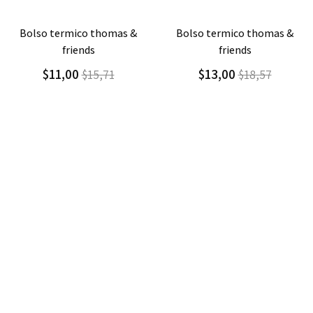
Agregar
Detalle
Agregar
Detalle
bolso termico thomas &
bolso termico ladybug
friends
$13,00
$18,57
$13,00
$18,57