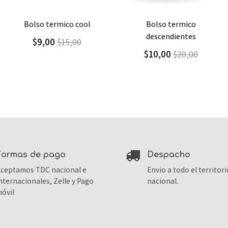
Agregar
Detalle
Agregar
Detalle
bolso termico
bolso termico thomas &
descendientes
friends
$10,00
$11,00
$20,00
$15,71
formas de pago
despacho
ceptamos TDC nacional e
Envio a todo el territori
nternacionales, Zelle y Pago
nacional.
óvil