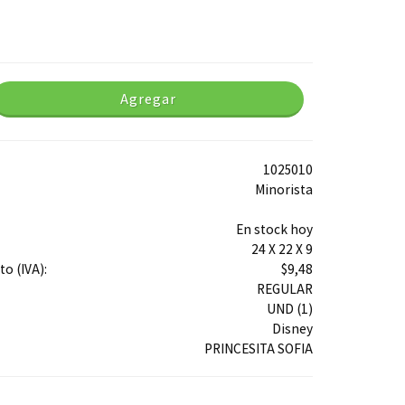
Agregar
1025010
Minorista
En stock hoy
24 X 22 X 9
o (IVA):
$9,48
REGULAR
UND (1)
Disney
PRINCESITA SOFIA