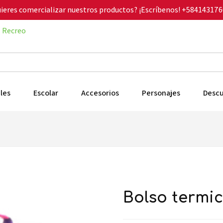
ieres comercializar nuestros productos? ¡Escríbenos!
+584143176
Recreo
les
Escolar
Accesorios
Personajes
Desc
bolso termi