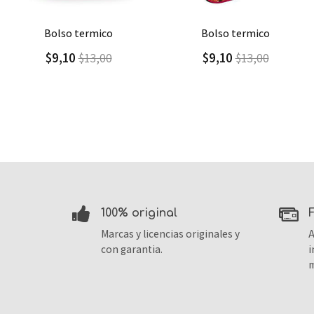
Agregar
Detalle
Agregar
Detalle
bolso termico
bolso termico cool
$9,10
$9,00
$13,00
$15,00
100% original
Marcas y licencias originales y
A
con garantia.
i
m