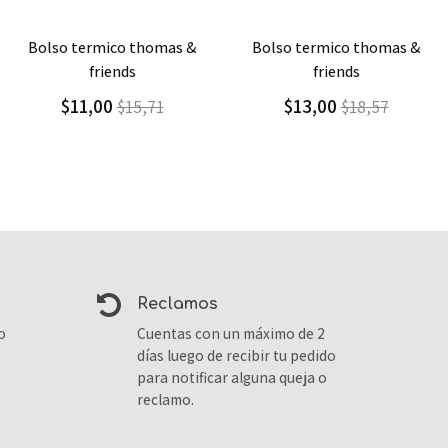
Agregar
Detalle
Agregar
Detalle
bolso termico thomas &
bolso termico ladybug
friends
$13,00
$18,57
$13,00
$18,57
reclamos
o
Cuentas con un máximo de 2
días luego de recibir tu pedido
para notificar alguna queja o
reclamo.