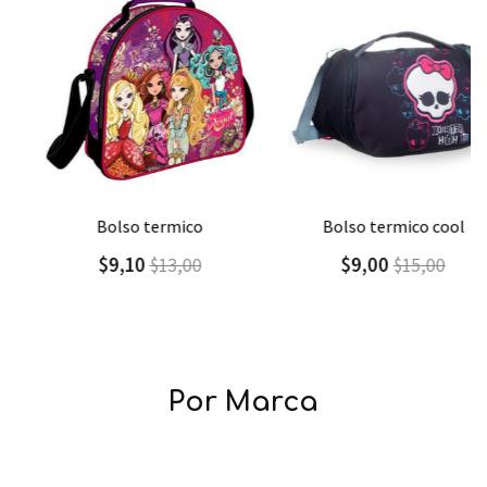
Agregar
Detalle
Agregar
Detalle
bolso termico
bolso termico cool
$9,10
$9,00
$13,00
$15,00
Por Marca