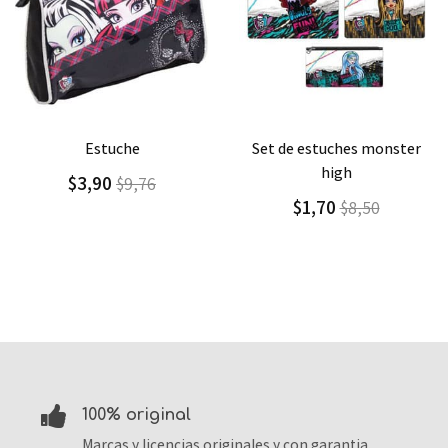
Agregar
Detalle
Agregar
Detalle
set de estuches monster
bolso termico
high
$9,10
$13,00
$1,70
$8,50
100% original
Marcas y licencias originales y con garantia.