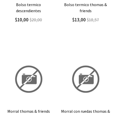
Agregar
Detalle
Agregar
Detalle
bolso termico thomas &
bolso termico ladybug
friends
$13,00
$18,57
$13,00
$18,57
Agregar
Detalle
Agregar
Detalle
morral con ruedas thomas &
morral con ruedas thomas &