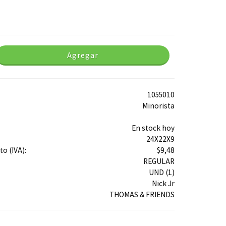
Agregar
1055010
Minorista
En stock hoy
24X22X9
o (IVA):
$9,48
REGULAR
UND (1)
Nick Jr
THOMAS & FRIENDS