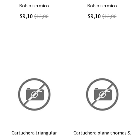
Agregar
Detalle
Agregar
Detalle
bolso termico
bolso termico cool
$9,10
$9,00
$13,00
$15,00
Agregar
Detalle
Agregar
Detalle
cartuchera plana thomas &
bolso termico thomas &