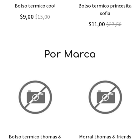
Agregar
Detalle
Agregar
Detalle
bolso termico princesita
bolso termico
sofia
descendientes
$11,00
$10,00
$27,50
$20,00
Por Marca
Agregar
Detalle
Agregar
Detalle
morral thomas & friends
morral thomas & friends