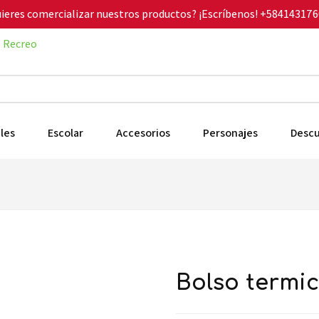
ieres comercializar nuestros productos? ¡Escríbenos!
+584143176
Recreo
les
Escolar
Accesorios
Personajes
Desc
bolso termi