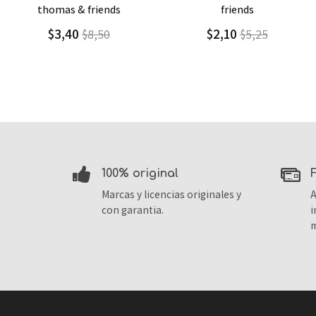
friends
friends
$2,10
$13,00
$5,25
$18,57
100% original
Marcas y licencias originales y
A
con garantia.
i
m