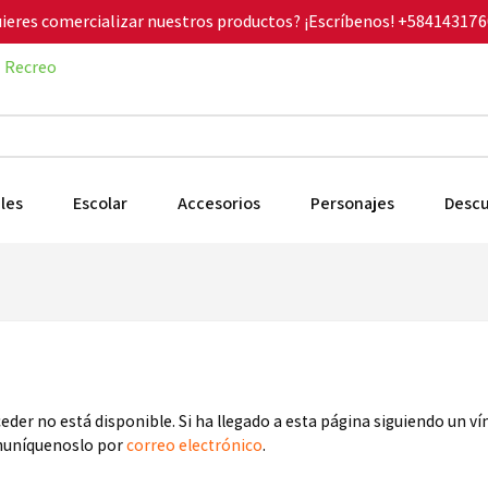
ieres comercializar nuestros productos? ¡Escríbenos!
+584143176
Recreo
les
Escolar
Accesorios
Personajes
Desc
ceder no está disponible. Si ha llegado a esta página siguiendo un v
omuníquenoslo por
correo electrónico
.