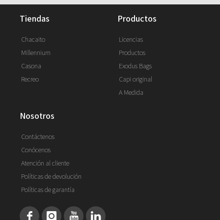
tiendas
productos
Chacaito
Licencias
Millennium
Productos
Casona
Exodus Bags
Recreo
Capi original
A Medida
nosotros
Contáctenos
Conócenos
Atención al cliente
Políticas de devolución
Políticas de garantía