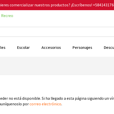
ieres comercializar nuestros productos? ¡Escríbenos!
+584143176
Recreo
les
Escolar
Accesorios
Personajes
Desc
ceder no está disponible. Si ha llegado a esta página siguiendo un v
omuníquenoslo por
correo electrónico
.