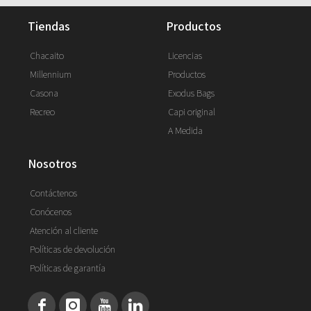
tiendas
productos
Chacaito
Licencias
Millennium
Productos
Casona
Exodus Bags
Recreo
Capi original
A Medida
nosotros
Contáctenos
Conócenos
Atención al cliente
Políticas de devolución
Políticas de garantía