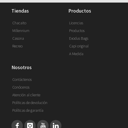
tiendas
productos
Chacaito
Licencias
Millennium
Productos
Casona
Exodus Bags
Recreo
Capi original
A Medida
nosotros
Contáctenos
Conócenos
Atención al cliente
Políticas de devolución
Políticas de garantía