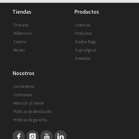
tiendas
productos
Chacaito
Licencias
Millennium
Productos
Casona
Exodus Bags
Recreo
Capi original
A Medida
nosotros
Contáctenos
Conócenos
Atención al cliente
Políticas de devolución
Políticas de garantía