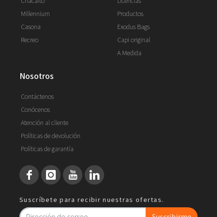
Chacaito
Licencias
Millennium
Productos
Casona
Exodus Bags
Recreo
Capi original
A Medida
nosotros
Contáctenos
Conócenos
Atención al cliente
Políticas de devolución
Políticas de garantía
Suscríbete para recibir nuestras ofertas.
Suscribirme