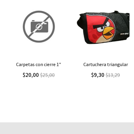
Agregar
Detalle
Agregar
Detalle
carpetas con cierre 1"
cartuchera triangular
$20,00
$9,30
$25,00
$13,29