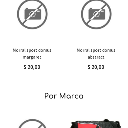
Agregar
Detalle
Agregar
Detalle
morral sport domus
morral sport domus
margaret
abstract
$ 20,00
$ 20,00
Por Marca