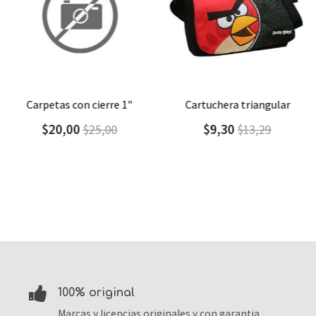
Agregar
Detalle
Agregar
Detalle
carpetas con cierre 1"
cartuchera triangular
$20,00
$9,30
$25,00
$13,29
100% original
Marcas y licencias originales y con garantia.