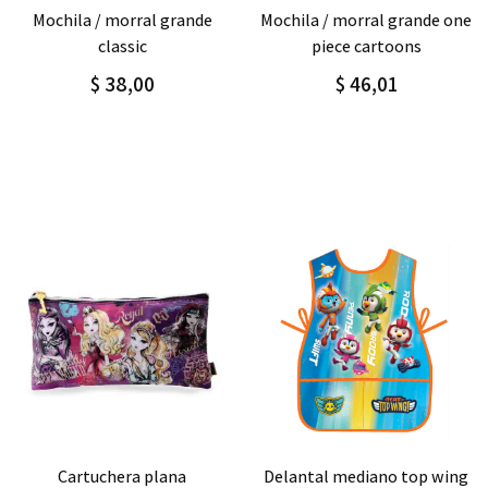
Agregar
Detalle
Agregar
Detalle
mochila / morral grande one
mochila / morral grande
piece cartoons
sport boy
$ 46,01
$ 55,00
Agregar
Detalle
Agregar
Detalle
delantal mediano top wing
delantal grande