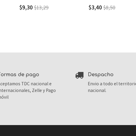
$3,40
$2,60
$8,50
$13,00
formas de pago
despacho
ceptamos TDC nacional e
Envio a todo el territori
nternacionales, Zelle y Pago
nacional.
óvil