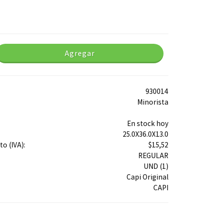
Agregar
930014
Minorista
En stock hoy
25.0X36.0X13.0
o (IVA):
$15,52
REGULAR
UND (1)
Capi Original
CAPI