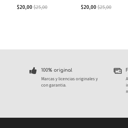
$20,00
$9,30
$25,00
$13,29
100% original
Marcas y licencias originales y
A
con garantia.
i
m