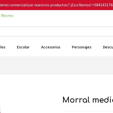
ieres comercializar nuestros productos? ¡Escríbenos!
+584143176
Recreo
les
Escolar
Accesorios
Personajes
Desc
morral med