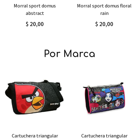
Agregar
Detalle
Agregar
Detalle
morral sport domus floral
mochila / morral grande
rain
classic
$ 20,00
$ 38,00
Por Marca
Agregar
Detalle
Agregar
Detalle
cartuchera triangular
cartuchera plana