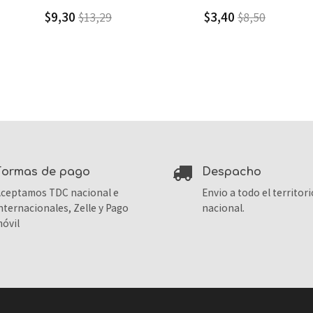
$3,40
$2,60
$8,50
$13,00
formas de pago
despacho
ceptamos TDC nacional e
Envio a todo el territori
nternacionales, Zelle y Pago
nacional.
óvil