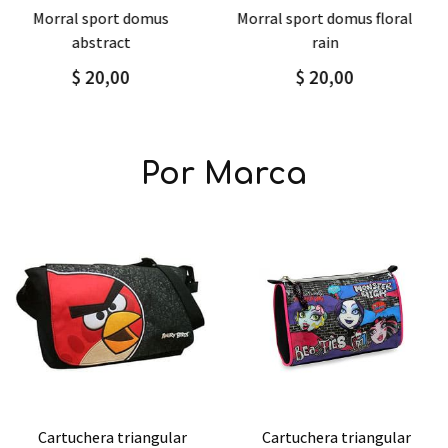
Agregar
Detalle
Agregar
Detalle
morral sport domus floral
mochila / morral grande
rain
classic
$ 20,00
$ 38,00
Por Marca
Agregar
Detalle
Agregar
Detalle
cartuchera triangular
cartuchera plana