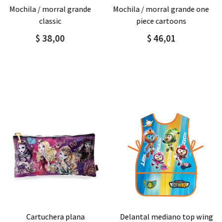
Agregar
Detalle
Agregar
Detalle
mochila / morral grande one
mochila / morral grande
piece cartoons
sport boy
$ 46,01
$ 55,00
Agregar
Detalle
Agregar
Detalle
delantal mediano top wing
delantal grande