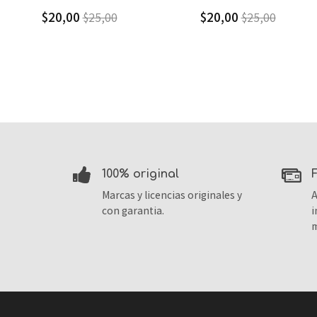
$20,00
$9,30
$25,00
$13,29
100% original
Marcas y licencias originales y
A
con garantia.
i
m