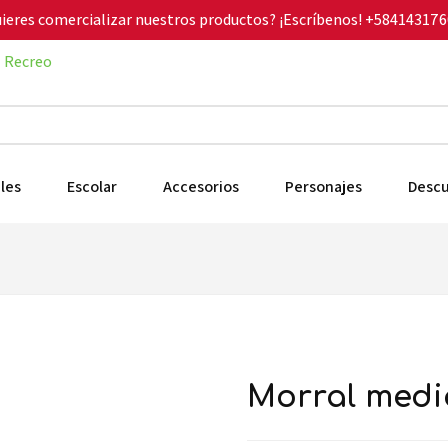
ieres comercializar nuestros productos? ¡Escríbenos!
+584143176
Recreo
les
Escolar
Accesorios
Personajes
Desc
morral med