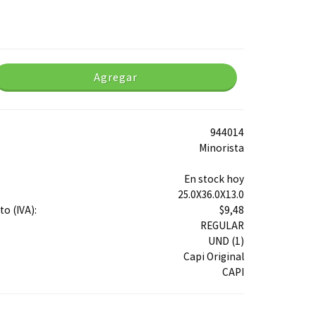
Agregar
944014
Minorista
En stock hoy
25.0X36.0X13.0
o (IVA):
$9,48
REGULAR
UND (1)
Capi Original
CAPI