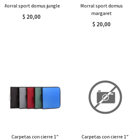
Agregar
Detalle
Agregar
Detalle
morral sport domus
morral sport domus
margaret
abstract
$ 20,00
$ 20,00
Agregar
Detalle
Agregar
Detalle
carpetas con cierre 1"
cartuchera triangular