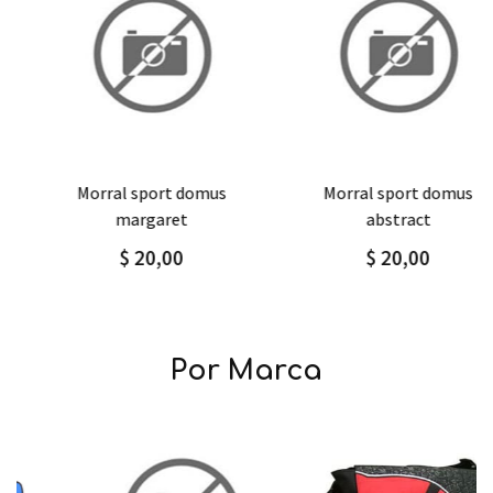
Agregar
Detalle
Agregar
Detalle
morral sport domus
morral sport domus
margaret
abstract
$ 20,00
$ 20,00
Por Marca