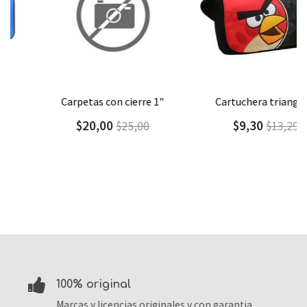
Agregar
Detalle
Agregar
Detalle
carpetas con cierre 1"
cartuchera triangular
$20,00
$9,30
$25,00
$13,29
100% original
Marcas y licencias originales y con garantia.