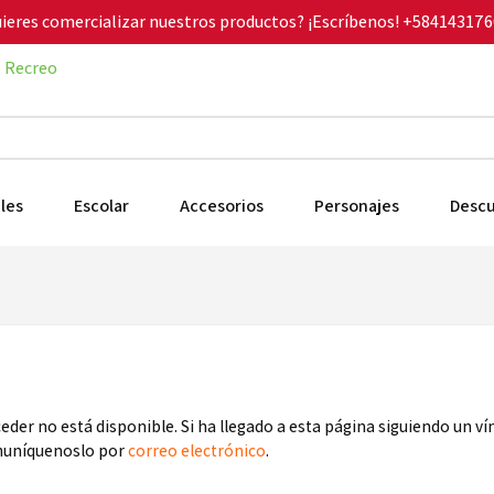
ieres comercializar nuestros productos? ¡Escríbenos!
+584143176
Recreo
les
Escolar
Accesorios
Personajes
Desc
ceder no está disponible. Si ha llegado a esta página siguiendo un v
omuníquenoslo por
correo electrónico
.