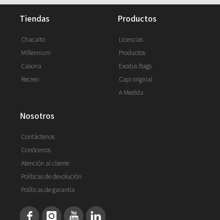
tiendas
productos
Chacaito
Licencias
Millennium
Productos
Casona
Exodus Bags
Recreo
Capi original
A Medida
nosotros
Contáctenos
Conócenos
Atención al cliente
Políticas de devolución
Políticas de garantía