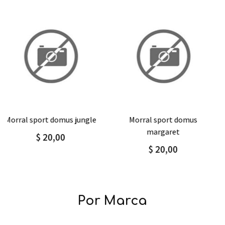
Agregar
Detalle
Agregar
Detalle
morral sport domus
morral sport domus
margaret
abstract
$ 20,00
$ 20,00
Por Marca