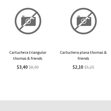
Agregar
Detalle
Agregar
Detalle
cartuchera plana thomas &
bolso termico thomas &
friends
friends
$2,10
$11,00
$5,25
$15,71