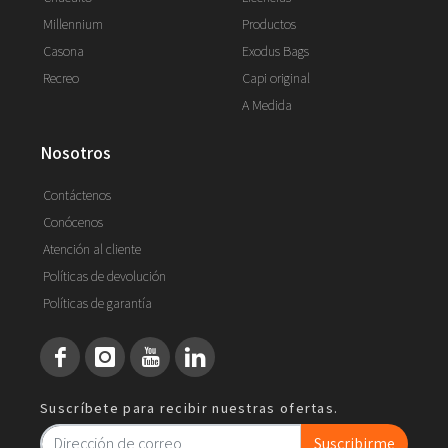
Millennium
Productos
Casona
Exodus Bags
Recreo
Capi original
A Medida
nosotros
Contáctenos
Conócenos
Atención al cliente
Políticas de devolución
Políticas de garantía
Suscríbete para recibir nuestras ofertas.
Suscribirme