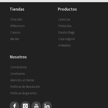
tiendas
productos
Chacaito
Licencias
Millennium
Productos
Casona
Exodus Bags
Recreo
Capi original
A Medida
nosotros
Contáctenos
Conócenos
Atención al cliente
Políticas de devolución
Políticas de garantía