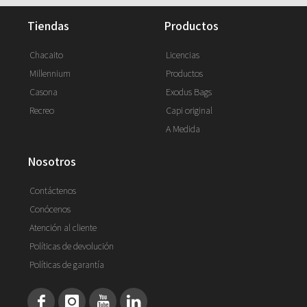
tiendas
productos
Chacaito
Licencias
Millennium
Productos
Casona
Exodus Bags
Recreo
Capi original
A Medida
nosotros
Contáctenos
Conócenos
Atención al cliente
Políticas de devolución
Políticas de garantía