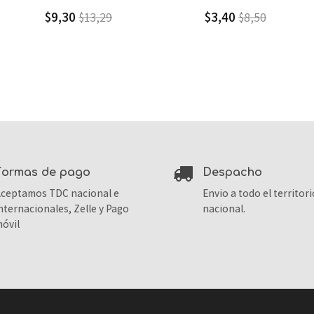
$3,40
$2,60
$8,50
$13,00
formas de pago
despacho
ceptamos TDC nacional e
Envio a todo el territori
nternacionales, Zelle y Pago
nacional.
óvil