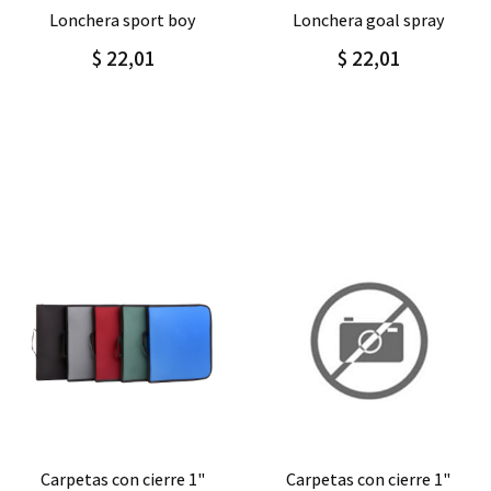
Agregar
Detalle
Agregar
Detalle
lonchera goal spray
lonchera happy gradient
$ 22,01
$16,00
$20,00
Agregar
Detalle
Agregar
Detalle
carpetas con cierre 1"
cartuchera triangular