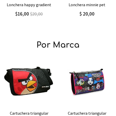
Agregar
Detalle
Agregar
Detalle
lonchera minnie pet
lonchera nebula
$ 20,00
$16,00
$20,00
Por Marca
Agregar
Detalle
Agregar
Detalle
cartuchera triangular
cartuchera plana