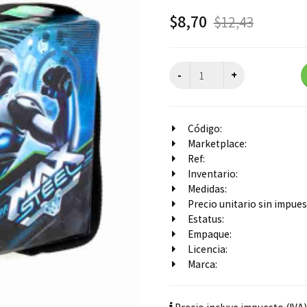
$
8,70
$
12,43
Código:
Marketplace:
Ref:
Inventario:
Medidas:
Precio unitario sin impuest
Estatus:
Empaque:
Licencia:
Marca: