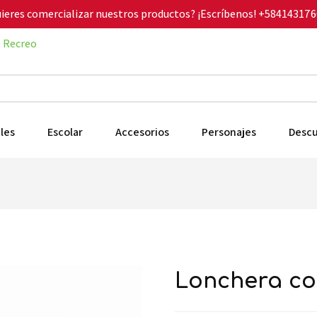
ieres comercializar nuestros productos? ¡Escríbenos!
+584143176
Recreo
les
Escolar
Accesorios
Personajes
Desc
lonchera co