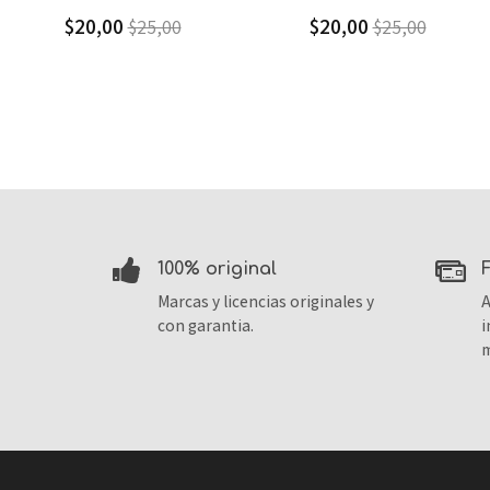
$20,00
$9,30
$25,00
$13,29
100% original
Marcas y licencias originales y
A
con garantia.
i
m