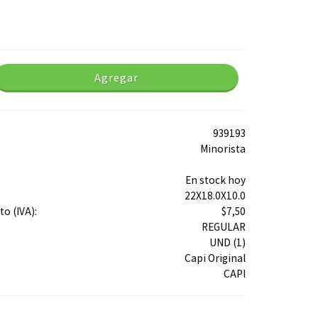
Agregar
939193
Minorista
En stock hoy
22X18.0X10.0
o (IVA):
$7,50
REGULAR
UND (1)
Capi Original
CAPI