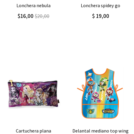
Agregar
Detalle
Agregar
Detalle
lonchera spidey go
lonchera con correa y asa
$ 19,00
$9,10
$15,17
Agregar
Detalle
Agregar
Detalle
delantal mediano top wing
delantal grande