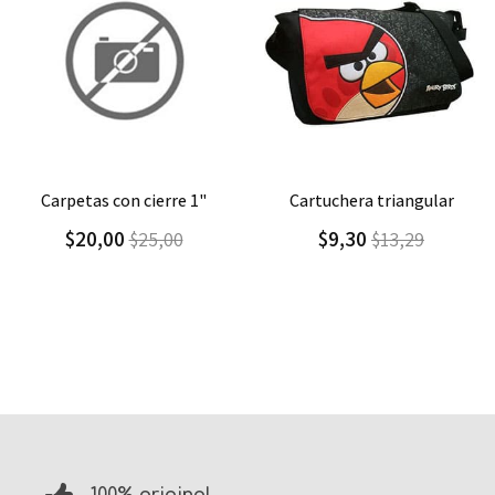
Agregar
Detalle
Agregar
Detalle
carpetas con cierre 1"
cartuchera triangular
$20,00
$9,30
$25,00
$13,29