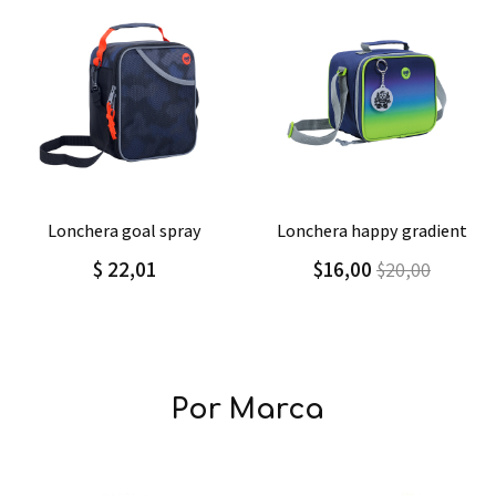
Agregar
Detalle
Agregar
Detalle
lonchera goal spray
lonchera happy gradient
$ 22,01
$16,00
$20,00
Por Marca