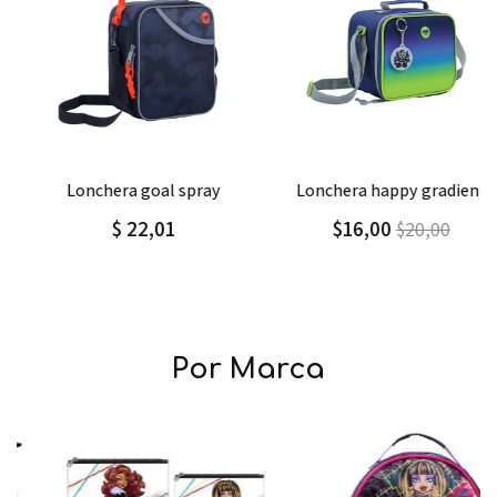
Agregar
Detalle
Agregar
Detalle
lonchera goal spray
lonchera happy gradient
$ 22,01
$16,00
$20,00
Por Marca