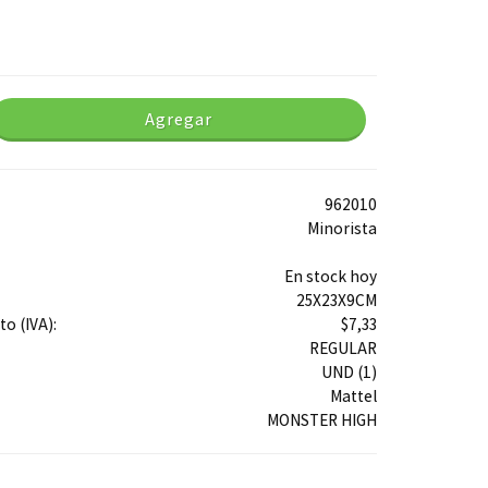
Agregar
962010
Minorista
En stock hoy
25X23X9CM
o (IVA):
$7,33
REGULAR
UND (1)
Mattel
MONSTER HIGH