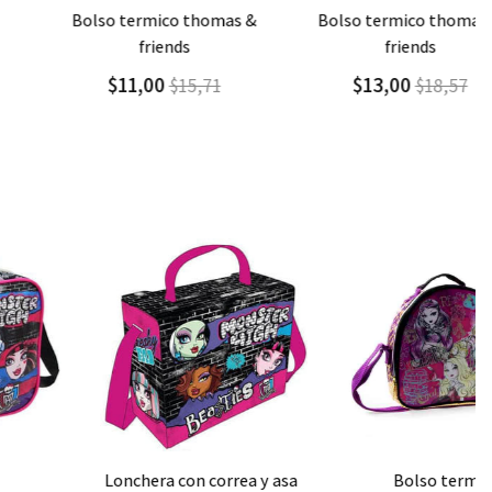
Agregar
Detalle
Agregar
Detalle
bolso termico thomas &
bolso termico thomas &
friends
friends
$11,00
$13,00
$15,71
$18,57
Agregar
Detalle
Agregar
Detalle
lonchera con correa y asa
bolso termico