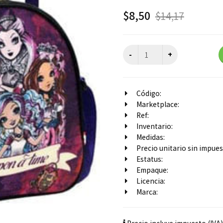
$
8,50
$
14,17
Código:
Marketplace:
Ref:
Inventario:
Medidas:
Precio unitario sin impuest
Estatus:
Empaque:
Licencia:
Marca: