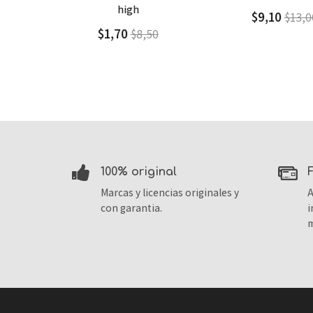
high
$9,10
$13,00
$1,70
$8,50
100% original
Marcas y licencias originales y
A
con garantia.
i
m