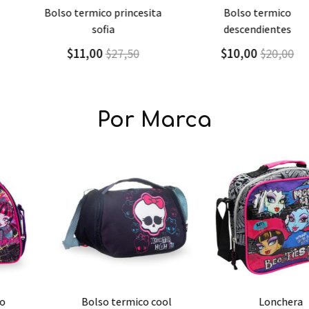
Agregar
Detalle
Agregar
Detalle
bolso termico princesita
bolso termico
sofia
descendientes
$11,00
$10,00
$27,50
$20,00
Por Marca
Agregar
Detalle
Agregar
Detalle
bolso termico cool
lonchera