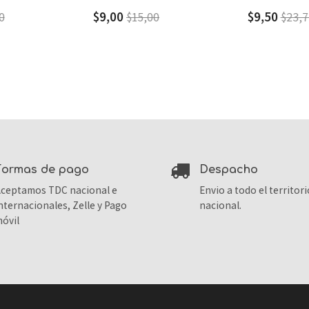
$9,00
$9,50
$15,00
$23,75
formas de pago
despacho
ceptamos TDC nacional e
Envio a todo el territori
nternacionales, Zelle y Pago
nacional.
óvil