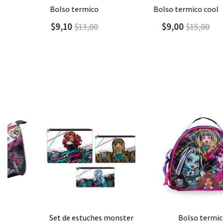
Agregar
Detalle
Agregar
Detalle
bolso termico
bolso termico cool
$9,10
$9,00
$13,00
$15,00
Agregar
Detalle
Agregar
Detalle
set de estuches monster
bolso termico