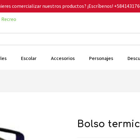
ieres comercializar nuestros productos? ¡Escríbenos!
+584143176
Recreo
les
Escolar
Accesorios
Personajes
Desc
bolso termi