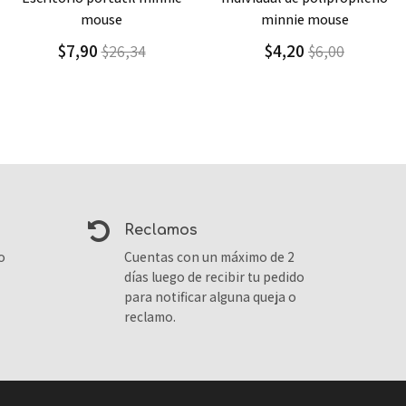
minnie mouse
lonchera + estuche minnie
chic
$4,20
$6,00
$ 31,00
reclamos
o
Cuentas con un máximo de 2
días luego de recibir tu pedido
para notificar alguna queja o
reclamo.