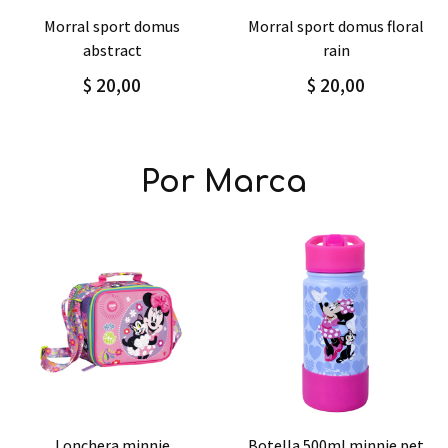
Agregar
Detalle
Agregar
Detalle
morral sport domus floral
mochila / morral grande
rain
classic
$ 20,00
$ 38,00
Por Marca
Agregar
Detalle
Agregar
Detalle
botella 500ml minnie pet
escritorio portatil minnie