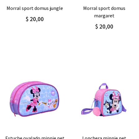
Agregar
Detalle
Agregar
Detalle
morral sport domus
morral sport domus
margaret
abstract
$ 20,00
$ 20,00
Agregar
Detalle
Agregar
Detalle
lonchera minnie pet
lonchera minnie