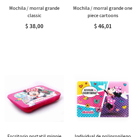
Agregar
Detalle
Agregar
Detalle
mochila / morral grande one
mochila / morral grande
piece cartoons
sport boy
$ 46,01
$ 55,00
Agregar
Detalle
Agregar
Detalle
individual de polipropileno
combo mochila/morral +