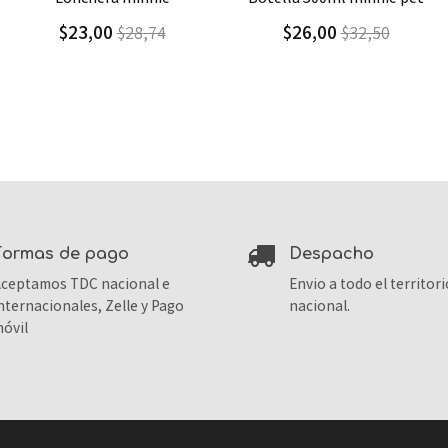
mouse
$26,00
$32,50
$7,90
$26,34
formas de pago
despacho
ceptamos TDC nacional e
Envio a todo el territori
nternacionales, Zelle y Pago
nacional.
óvil