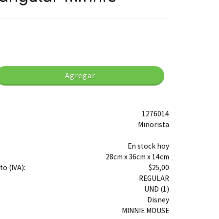
Agregar
1276014
Minorista
En stock hoy
28cm x 36cm x 14cm
o (IVA):
$25,00
REGULAR
UND (1)
Disney
MINNIE MOUSE