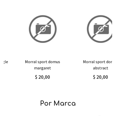
Agregar
Detalle
Agregar
Detalle
morral sport domus
morral sport domus
margaret
abstract
$ 20,00
$ 20,00
Por Marca