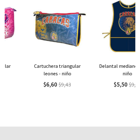
Agregar
Detalle
Agregar
Detalle
cartuchera triangular
delantal mediano leones -
leones - niño
niño
$6,60
$5,50
$9,43
$9,17