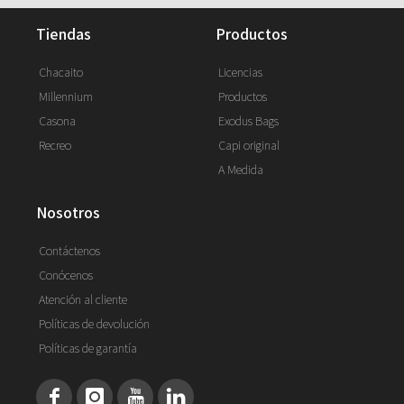
tiendas
productos
Chacaito
Licencias
Millennium
Productos
Casona
Exodus Bags
Recreo
Capi original
A Medida
nosotros
Contáctenos
Conócenos
Atención al cliente
Políticas de devolución
Políticas de garantía