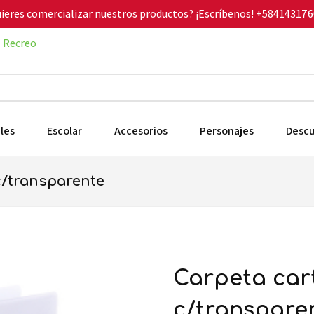
ieres comercializar nuestros productos? ¡Escríbenos!
+584143176
Recreo
les
Escolar
Accesorios
Personajes
Desc
 c/transparente
carpeta carta 3 aros 2"d blanca
c/transpare