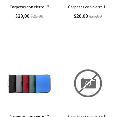
Agregar
Detalle
Agregar
Detalle
carpetas con cierre 1"
carpetas con cierre 1"
$20,00
$20,00
$25,00
$25,00
Agregar
Detalle
Agregar
Detalle
carpetas con cierre 1"
cartuchera triangular