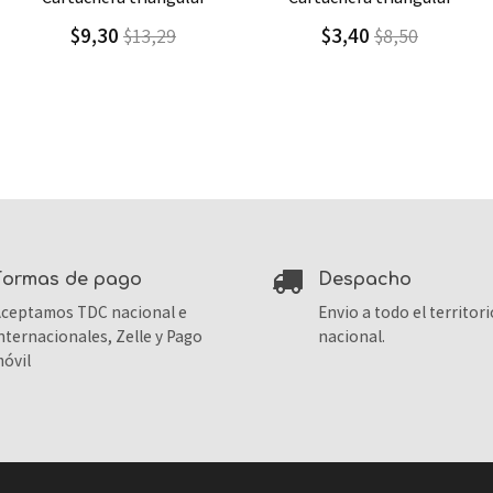
$3,40
$2,60
$8,50
$13,00
formas de pago
despacho
ceptamos TDC nacional e
Envio a todo el territori
nternacionales, Zelle y Pago
nacional.
óvil