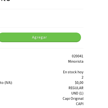
Agregar
020041
Minorista
En stock hoy
2
o (IVA):
$0,00
REGULAR
UND (1)
Capi Original
CAPI