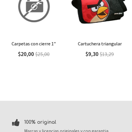
Agregar
Detalle
Agregar
Detalle
carpetas con cierre 1"
cartuchera triangular
$20,00
$9,30
$25,00
$13,29
100% original
Marcas y licencias originales y con garantia.