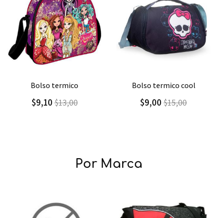
Agregar
Detalle
Agregar
Detalle
bolso termico
bolso termico cool
$9,10
$9,00
$13,00
$15,00
Por Marca