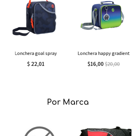
Agregar
Detalle
Agregar
Detalle
lonchera goal spray
lonchera happy gradient
$ 22,01
$16,00
$20,00
Por Marca