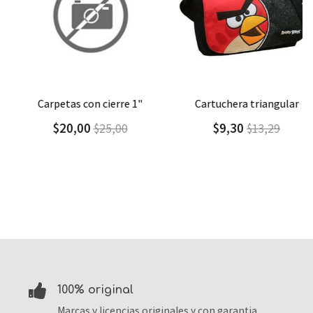
Agregar
Detalle
Agregar
Detalle
carpetas con cierre 1"
cartuchera triangular
$20,00
$9,30
$25,00
$13,29
100% original
Marcas y licencias originales y con garantia.