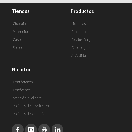
tiendas
productos
Chacaito
Licencias
Millennium
Productos
Casona
Exodus Bags
Recreo
Capi original
A Medida
nosotros
Contáctenos
Conócenos
Atención al cliente
Políticas de devolución
Políticas de garantía